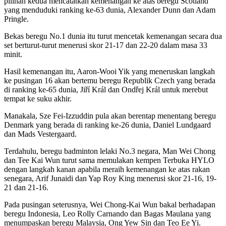
pilihan kedua mencatatkan kemenangan ke atas beregu Scotland
yang menduduki ranking ke-63 dunia, Alexander Dunn dan Adam
Pringle.
Bekas beregu No.1 dunia itu turut mencetak kemenangan secara dua
set berturut-turut menerusi skor 21-17 dan 22-20 dalam masa 33
minit.
Hasil kemenangan itu, Aaron-Wooi Yik yang meneruskan langkah
ke pusingan 16 akan bertemu beregu Republik Czech yang berada
di ranking ke-65 dunia, Jiří Král dan Ondřej Král untuk merebut
tempat ke suku akhir.
Manakala, Sze Fei-Izzuddin pula akan berentap menentang beregu
Denmark yang berada di ranking ke-26 dunia, Daniel Lundgaard
dan Mads Vestergaard.
Terdahulu, beregu badminton lelaki No.3 negara, Man Wei Chong
dan Tee Kai Wun turut sama memulakan kempen Terbuka HYLO
dengan langkah kanan apabila meraih kemenangan ke atas rakan
senegara, Arif Junaidi dan Yap Roy King menerusi skor 21-16, 19-
21 dan 21-16.
Pada pusingan seterusnya, Wei Chong-Kai Wun bakal berhadapan
beregu Indonesia, Leo Rolly Carnando dan Bagas Maulana yang
menumpaskan beregu Malaysia, Ong Yew Sin dan Teo Ee Yi.