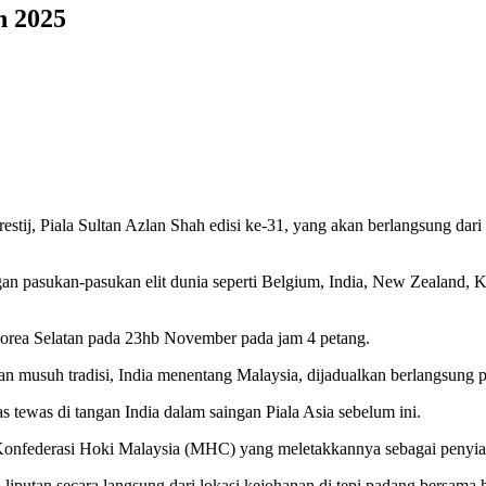
h 2025
estij, Piala Sultan Azlan Shah edisi ke-31, yang akan berlangsung d
an pasukan-pasukan elit dunia seperti Belgium, India, New Zealand, K
Korea Selatan pada 23hb November pada jam 4 petang.
gan musuh tradisi, India menentang Malaysia, dijadualkan berlangsun
 tewas di tangan India dalam saingan Piala Asia sebelum ini.
nfederasi Hoki Malaysia (MHC) yang meletakkannya sebagai penyiar r
putan secara langsung dari lokasi kejohanan di tepi padang bersama