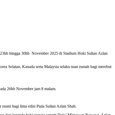
ari 23hb hingga 30hb November 2025 di Stadium Hoki Sultan Azlan
orea Selatan, Kanada serta Malaysia selaku tuan rumah bagi merebut
g pada 26hb November jam 8 malam.
asmi bagi lima edisi Piala Sultan Azlan Shah.
 hos dan legenda hoki negara seperti Dato’ Mirnawan Nawawi, Azlan