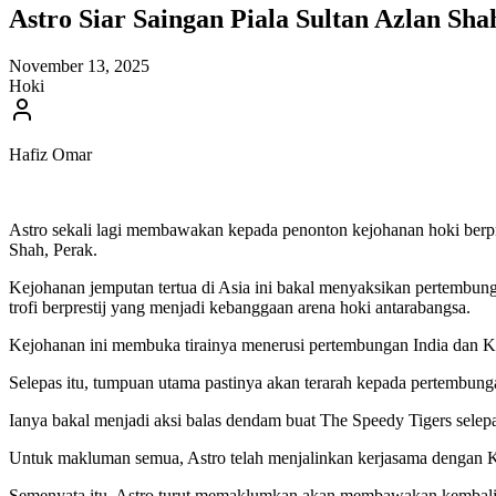
Astro Siar Saingan Piala Sultan Azlan Sha
November 13, 2025
Hoki
Hafiz Omar
Astro sekali lagi membawakan kepada penonton kejohanan hoki berpr
Shah, Perak.
Kejohanan jemputan tertua di Asia ini bakal menyaksikan pertembung
trofi berprestij yang menjadi kebanggaan arena hoki antarabangsa.
Kejohanan ini membuka tirainya menerusi pertembungan India dan 
Selepas itu, tumpuan utama pastinya akan terarah kepada pertembun
Ianya bakal menjadi aksi balas dendam buat The Speedy Tigers selepas
Untuk makluman semua, Astro telah menjalinkan kerjasama dengan Ko
Semenyata itu, Astro turut memaklumkan akan membawakan kembali li