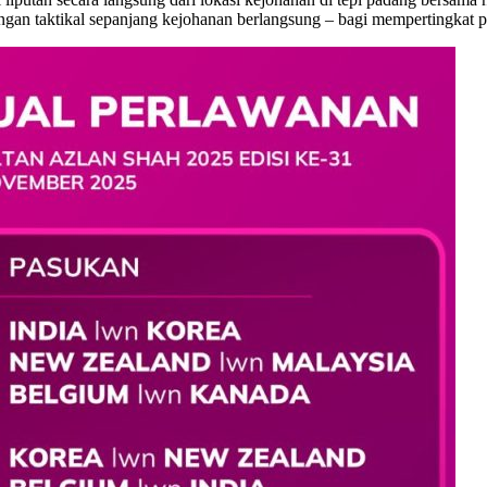
angan taktikal sepanjang kejohanan berlangsung – bagi mempertingkat