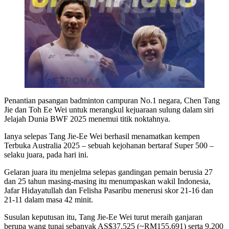
Penantian pasangan badminton campuran No.1 negara, Chen Tang
Jie dan Toh Ee Wei untuk merangkul kejuaraan sulung dalam siri
Jelajah Dunia BWF 2025 menemui titik noktahnya.
Ianya selepas Tang Jie-Ee Wei berhasil menamatkan kempen
Terbuka Australia 2025 – sebuah kejohanan bertaraf Super 500 –
selaku juara, pada hari ini.
Gelaran juara itu menjelma selepas gandingan pemain berusia 27
dan 25 tahun masing-masing itu menumpaskan wakil Indonesia,
Jafar Hidayatullah dan Felisha Pasaribu menerusi skor 21-16 dan
21-11 dalam masa 42 minit.
Susulan keputusan itu, Tang Jie-Ee Wei turut meraih ganjaran
berupa wang tunai sebanyak AS$37,525 (~RM155,691) serta 9,200