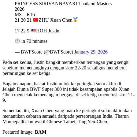
PRINCESS SIRIVANNAVARI Thailand Masters
2026
MS – R16
21 20 21
ZHU Xuan Chen
17 22 9
HOH Justin
in 70 minutes
— BWFScore (@BWFScore)
January 29, 2026
Pada set kedua, Justin bangkit memberikan tentangan yang sengit
sebelum memenanginya dengan skor 22-20 sekaligus mengheret
pertarungan ke set ketiga.
Bagaimanapun, hasrat Justin untuk ke peringkat suku akhir di
Jelajah Dunia BWF Super 300 ini tidak kesampaian apabila Xuan
Chen mencetak kemenangan bergaya di set ketiga menerusi skor 21-
9.
Sementara itu, Xuan Chen yang mara ke peringkat suku akhir akan
menantikan cabaran samada daripada perseorangan India, Tharun
Mannepalli atau wakil Chinese Taipei, Ting Yen-Chen.
Featured Image:
BAM