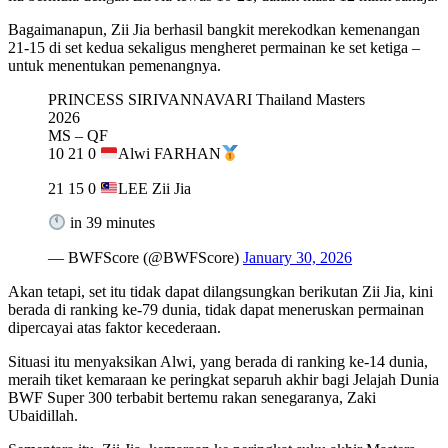
Bagaimanapun, Zii Jia berhasil bangkit merekodkan kemenangan
21-15 di set kedua sekaligus mengheret permainan ke set ketiga –
untuk menentukan pemenangnya.
PRINCESS SIRIVANNAVARI Thailand Masters
2026
MS – QF
10 21 0
Alwi FARHAN
21 15 0
LEE Zii Jia
in 39 minutes
— BWFScore (@BWFScore)
January 30, 2026
Akan tetapi, set itu tidak dapat dilangsungkan berikutan Zii Jia, kini
berada di ranking ke-79 dunia, tidak dapat meneruskan permainan
dipercayai atas faktor kecederaan.
Situasi itu menyaksikan Alwi, yang berada di ranking ke-14 dunia,
meraih tiket kemaraan ke peringkat separuh akhir bagi Jelajah Dunia
BWF Super 300 terbabit bertemu rakan senegaranya, Zaki
Ubaidillah.