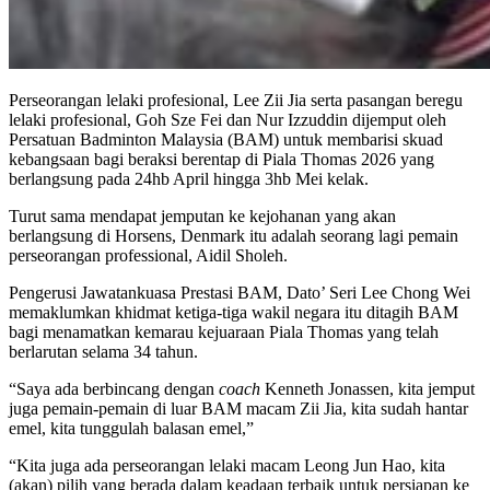
Perseorangan lelaki profesional, Lee Zii Jia serta pasangan beregu
lelaki profesional, Goh Sze Fei dan Nur Izzuddin dijemput oleh
Persatuan Badminton Malaysia (BAM) untuk membarisi skuad
kebangsaan bagi beraksi berentap di Piala Thomas 2026 yang
berlangsung pada 24hb April hingga 3hb Mei kelak.
Turut sama mendapat jemputan ke kejohanan yang akan
berlangsung di Horsens, Denmark itu adalah seorang lagi pemain
perseorangan professional, Aidil Sholeh.
Pengerusi Jawatankuasa Prestasi BAM, Dato’ Seri Lee Chong Wei
memaklumkan khidmat ketiga-tiga wakil negara itu ditagih BAM
bagi menamatkan kemarau kejuaraan Piala Thomas yang telah
berlarutan selama 34 tahun.
“Saya ada berbincang dengan
coach
Kenneth Jonassen, kita jemput
juga pemain-pemain di luar BAM macam Zii Jia, kita sudah hantar
emel, kita tunggulah balasan emel,”
“Kita juga ada perseorangan lelaki macam Leong Jun Hao, kita
(akan) pilih yang berada dalam keadaan terbaik untuk persiapan ke