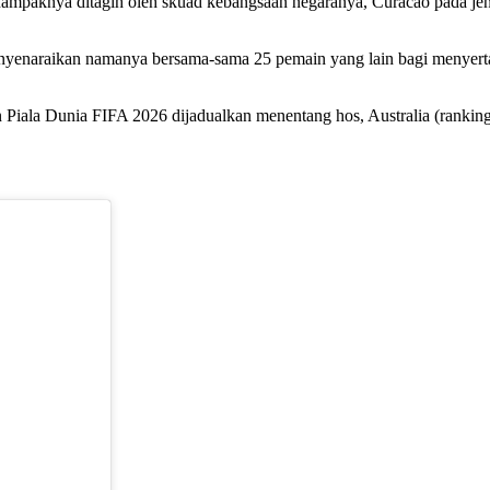
ampaknya ditagih oleh skuad kebangsaan negaranya, Curacao pada je
nyenaraikan namanya bersama-sama 25 pemain yang lain bagi menyert
n Piala Dunia FIFA 2026 dijadualkan menentang hos, Australia (ranki