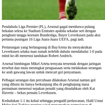
Pendahulu Liga Premier (PL), Arsenal gagal membawa pulang
bekalan selesa ke Stadium Emirates apabila sekadar seri dengan
penghuni tangga keenam Bundesliga, Bayer Leverkusen pada aksi
pertama pusingan 16 Liga Juara-Juara UEFA, pagi tadi.
Pertarungan yang berlangsung di BayArena itu menyaksikan
Leverkusen selaku tuan rumah terlebih dahulu mendahului 1-0 pada
minit ke-46 menerusi tandukan Robert Andrich.
Arsenal bimbingan Mikel Arteta ternyata tersentak dengan jaringan
tersebut dan mula meningkat penguasaan serta melakukan serangan
ke arah gawang lawan untuk mencari gol penyamaan.
Pelbagai serangan dan percubaan dilakukan Arsenal namun gol
yang diburu itu hanya berkunjung tiba di penghujung masa
permainan menerusi sepakan penalti yang disudahkan oleh Kai
Havertz – bekas pemain Leverkusen.
Kedudukan 1-1 itu kekal sehingga pengadil perlawanan, Halil Umut
Meler dari Turkiye meniup wisel menamatkan permaianan di