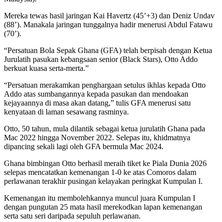
Mereka tewas hasil jaringan Kai Havertz (45’+3) dan Deniz Undav
(88’). Manakala jaringan tunggalnya hadir menerusi Abdul Fatawu
(70’).
“Persatuan Bola Sepak Ghana (GFA) telah berpisah dengan Ketua
Jurulatih pasukan kebangsaan senior (Black Stars), Otto Addo
berkuat kuasa serta-merta.”
“Persatuan merakamkan penghargaan setulus ikhlas kepada Otto
Addo atas sumbangannya kepada pasukan dan mendoakan
kejayaannya di masa akan datang,” tulis GFA menerusi satu
kenyataan di laman sesawang rasminya.
Otto, 50 tahun, mula dilantik sebagai ketua jurulatih Ghana pada
Mac 2022 hingga November 2022. Selepas itu, khidmatnya
dipancing sekali lagi oleh GFA bermula Mac 2024.
Ghana bimbingan Otto berhasil meraih tiket ke Piala Dunia 2026
selepas mencatatkan kemenangan 1-0 ke atas Comoros dalam
perlawanan terakhir pusingan kelayakan peringkat Kumpulan I.
Kemenangan itu membolehkannya muncul juara Kumpulan I
dengan pungutan 25 mata hasil merekodkan lapan kemenangan
serta satu seri daripada sepuluh perlawanan.