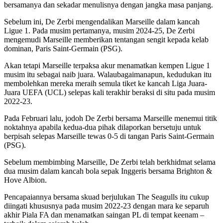
bersamanya dan sekadar menulisnya dengan jangka masa panjang.
Sebelum ini, De Zerbi mengendalikan Marseille dalam kancah
Ligue 1. Pada musim pertamanya, musim 2024-25, De Zerbi
mengemudi Marseille memberikan tentangan sengit kepada kelab
dominan, Paris Saint-Germain (PSG).
Akan tetapi Marseille terpaksa akur menamatkan kempen Ligue 1
musim itu sebagai naib juara. Walaubagaimanapun, kedudukan itu
membolehkan mereka meraih semula tiket ke kancah Liga Juara-
Juara UEFA (UCL) selepas kali terakhir beraksi di situ pada musim
2022-23.
Pada Februari lalu, jodoh De Zerbi bersama Marseille menemui titik
noktahnya apabila kedua-dua pihak dilaporkan bersetuju untuk
berpisah selepas Marseille tewas 0-5 di tangan Paris Saint-Germain
(PSG).
Sebelum membimbing Marseille, De Zerbi telah berkhidmat selama
dua musim dalam kancah bola sepak Inggeris bersama Brighton &
Hove Albion.
Pencapaiannya bersama skuad berjulukan The Seagulls itu cukup
diingati khususnya pada musim 2022-23 dengan mara ke separuh
akhir Piala FA dan menamatkan saingan PL di tempat keenam –