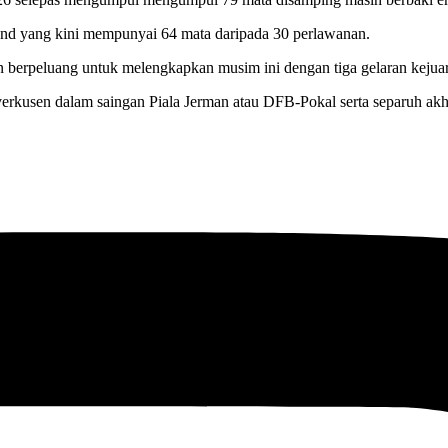
mund yang kini mempunyai 64 mata daripada 30 perlawanan.
 berpeluang untuk melengkapkan musim ini dengan tiga gelaran kejuar
verkusen dalam saingan Piala Jerman atau DFB-Pokal serta separuh ak