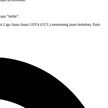
aan “treble”.
hir Liga Juara-Juara UEFA (UCL) menentang juara bertahan, Paris