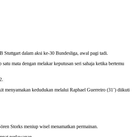
tuttgart dalam aksi ke-30 Bundesliga, awal pagi tadi.
satu mata dengan melakar keputusan seri sahaja ketika bertemu
2.
gkit menyamakan kedudukan melalui Raphael Guerreiro (31’) diikuti
Sören Storks meniup wisel menamatkan permainan.
mpat perlawanan.