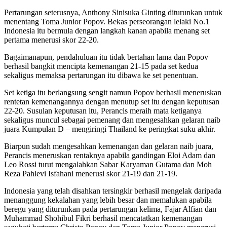
Pertarungan seterusnya, Anthony Sinisuka Ginting diturunkan untuk
menentang Toma Junior Popov. Bekas perseorangan lelaki No.1
Indonesia itu bermula dengan langkah kanan apabila menang set
pertama menerusi skor 22-20.
Bagaimanapun, pendahuluan itu tidak bertahan lama dan Popov
berhasil bangkit mencipta kemenangan 21-15 pada set kedua
sekaligus memaksa pertarungan itu dibawa ke set penentuan.
Set ketiga itu berlangsung sengit namun Popov berhasil meneruskan
rentetan kemenangannya dengan menutup set itu dengan keputusan
22-20. Susulan keputusan itu, Perancis meraih mata ketiganya
sekaligus muncul sebagai pemenang dan mengesahkan gelaran naib
juara Kumpulan D – mengiringi Thailand ke peringkat suku akhir.
Biarpun sudah mengesahkan kemenangan dan gelaran naib juara,
Perancis meneruskan rentaknya apabila gandingan Eloi Adam dan
Leo Rossi turut mengalahkan Sabar Karyaman Gutama dan Moh
Reza Pahlevi Isfahani menerusi skor 21-19 dan 21-19.
Indonesia yang telah disahkan tersingkir berhasil mengelak daripada
menanggung kekalahan yang lebih besar dan memalukan apabila
beregu yang diturunkan pada pertarungan kelima, Fajar Alfian dan
Muhammad Shohibul Fikri berhasil mencatatkan kemenangan