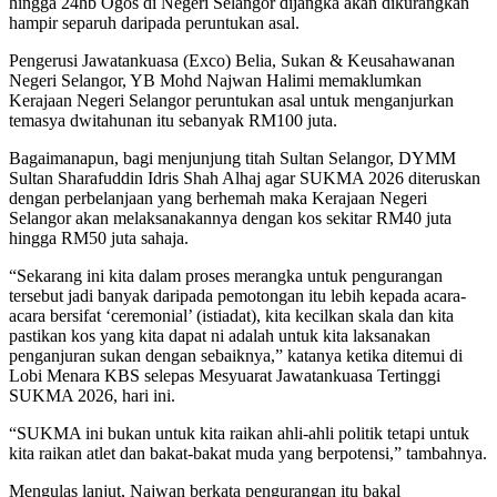
hingga 24hb Ogos di Negeri Selangor dijangka akan dikurangkan
hampir separuh daripada peruntukan asal.
Pengerusi Jawatankuasa (Exco) Belia, Sukan & Keusahawanan
Negeri Selangor, YB Mohd Najwan Halimi memaklumkan
Kerajaan Negeri Selangor peruntukan asal untuk menganjurkan
temasya dwitahunan itu sebanyak RM100 juta.
Bagaimanapun, bagi menjunjung titah Sultan Selangor, DYMM
Sultan Sharafuddin Idris Shah Alhaj agar SUKMA 2026 diteruskan
dengan perbelanjaan yang berhemah maka Kerajaan Negeri
Selangor akan melaksanakannya dengan kos sekitar RM40 juta
hingga RM50 juta sahaja.
“Sekarang ini kita dalam proses merangka untuk pengurangan
tersebut jadi banyak daripada pemotongan itu lebih kepada acara-
acara bersifat ‘ceremonial’ (istiadat), kita kecilkan skala dan kita
pastikan kos yang kita dapat ni adalah untuk kita laksanakan
penganjuran sukan dengan sebaiknya,” katanya ketika ditemui di
Lobi Menara KBS selepas Mesyuarat Jawatankuasa Tertinggi
SUKMA 2026, hari ini.
“SUKMA ini bukan untuk kita raikan ahli-ahli politik tetapi untuk
kita raikan atlet dan bakat-bakat muda yang berpotensi,” tambahnya.
Mengulas lanjut, Najwan berkata pengurangan itu bakal