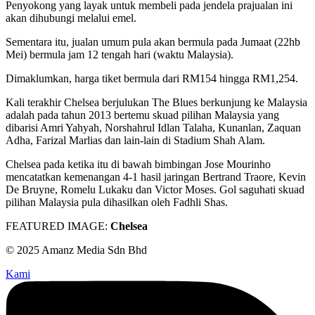
Penyokong yang layak untuk membeli pada jendela prajualan ini
akan dihubungi melalui emel.
Sementara itu, jualan umum pula akan bermula pada Jumaat (22hb
Mei) bermula jam 12 tengah hari (waktu Malaysia).
Dimaklumkan, harga tiket bermula dari RM154 hingga RM1,254.
Kali terakhir Chelsea berjulukan The Blues berkunjung ke Malaysia
adalah pada tahun 2013 bertemu skuad pilihan Malaysia yang
dibarisi Amri Yahyah, Norshahrul Idlan Talaha, Kunanlan, Zaquan
Adha, Farizal Marlias dan lain-lain di Stadium Shah Alam.
Chelsea pada ketika itu di bawah bimbingan Jose Mourinho
mencatatkan kemenangan 4-1 hasil jaringan Bertrand Traore, Kevin
De Bruyne, Romelu Lukaku dan Victor Moses. Gol saguhati skuad
pilihan Malaysia pula dihasilkan oleh Fadhli Shas.
FEATURED IMAGE:
Chelsea
© 2025 Amanz Media Sdn Bhd
Kami