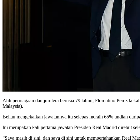
Ahli perniagaan dan jurutera berusia 79 tahun, Florentino Perez ke
Malaysia).
Beliau mengekalkan jawatannya itu selepas meraih 65% undian dari
Ini merupakan kali pertama jawatan Presiden Real Madrid direbut se
“Saya masih di sini, dan saya di sini untuk mempertahankan Real Ma