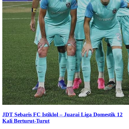
JDT Sebaris FC Istiklol – Juarai Liga Domestik 12
Kali Berturut-Turut