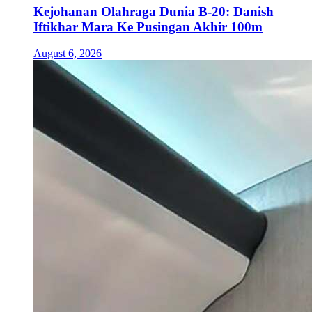
Kejohanan Olahraga Dunia B-20: Danish
Iftikhar Mara Ke Pusingan Akhir 100m
August 6, 2026