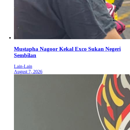
Mustapha Nagoor Kekal Exco Sukan Negeri
Sembilan
Lain-Lain
August 7, 2026