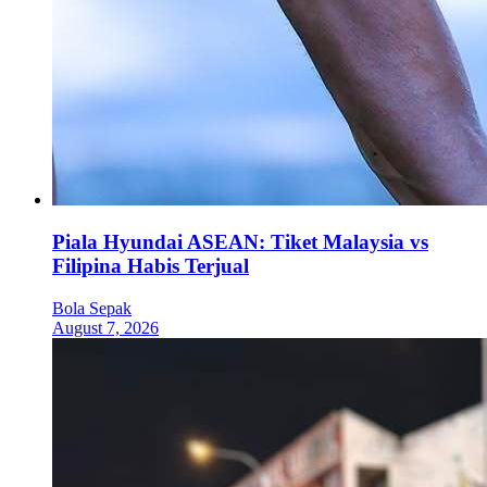
Piala Hyundai ASEAN: Tiket Malaysia vs
Filipina Habis Terjual
Bola Sepak
August 7, 2026