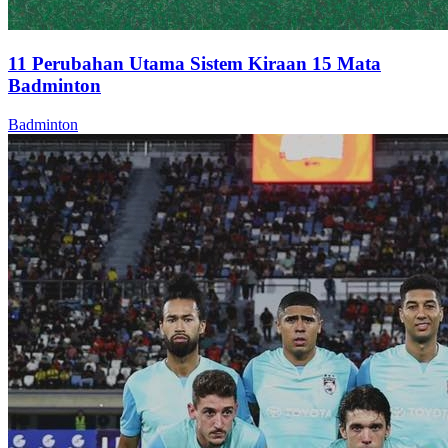
11 Perubahan Utama Sistem Kiraan 15 Mata
Badminton
Badminton