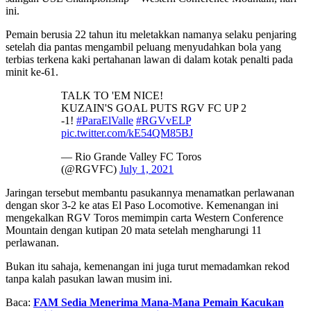
ini.
Pemain berusia 22 tahun itu meletakkan namanya selaku penjaring
setelah dia pantas mengambil peluang menyudahkan bola yang
terbias terkena kaki pertahanan lawan di dalam kotak penalti pada
minit ke-61.
TALK TO 'EM NICE!
KUZAIN'S GOAL PUTS RGV FC UP 2
-1!
#ParaElValle
#RGVvELP
pic.twitter.com/kE54QM85BJ
— Rio Grande Valley FC Toros
(@RGVFC)
July 1, 2021
Jaringan tersebut membantu pasukannya menamatkan perlawanan
dengan skor 3-2 ke atas El Paso Locomotive. Kemenangan ini
mengekalkan RGV Toros memimpin carta Western Conference
Mountain dengan kutipan 20 mata setelah mengharungi 11
perlawanan.
Bukan itu sahaja, kemenangan ini juga turut memadamkan rekod
tanpa kalah pasukan lawan musim ini.
Baca:
FAM Sedia Menerima Mana-Mana Pemain Kacukan