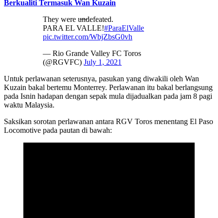
Berkualiti Termasuk Wan Kuzain
They were u̶n̶defeated.
PARA EL VALLE!
#ParaElValle
pic.twitter.com/WbjZbsG0vh
— Rio Grande Valley FC Toros
(@RGVFC)
July 1, 2021
Untuk perlawanan seterusnya, pasukan yang diwakili oleh Wan
Kuzain bakal bertemu Monterrey. Perlawanan itu bakal berlangsung
pada Isnin hadapan dengan sepak mula dijadualkan pada jam 8 pagi
waktu Malaysia.
Saksikan sorotan perlawanan antara RGV Toros menentang El Paso
Locomotive pada pautan di bawah: