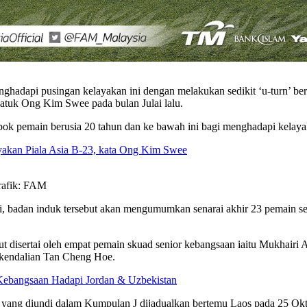
nghadapi pusingan kelayakan ini dengan melakukan sedikit ‘u-turn’ 
Datuk Ong Kim Swee pada bulan Julai lalu.
ok pemain berusia 20 tahun dan ke bawah ini bagi menghadapi kelaya
akan Piala Asia B-23, kata Ong Kim Swee
rafik: FAM
i, badan induk tersebut akan mengumumkan senarai akhir 23 pemain se
rut disertai oleh empat pemain skuad senior kebangsaan iaitu Mukhai
 kendalian Tan Cheng Hoe.
Kebangsaan Hadapi Jordan & Uzbekistan
 yang diundi dalam Kumpulan J dijadualkan bertemu Laos pada 25 Okt