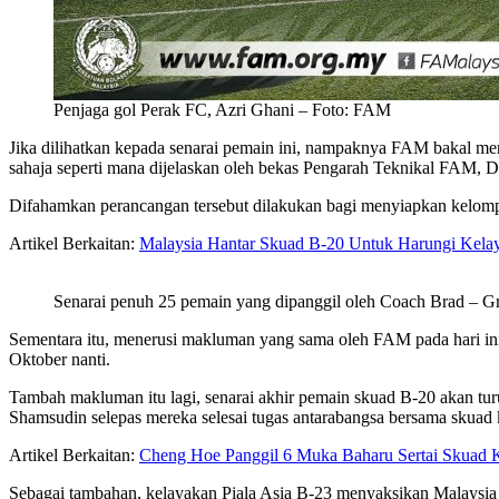
Penjaga gol Perak FC, Azri Ghani – Foto: FAM
Jika dilihatkan kepada senarai pemain ini, nampaknya FAM bakal me
sahaja seperti mana dijelaskan oleh bekas Pengarah Teknikal FAM, 
Difahamkan perancangan tersebut dilakukan bagi menyiapkan kelomp
Artikel Berkaitan:
Malaysia Hantar Skuad B-20 Untuk Harungi Kelay
Senarai penuh 25 pemain yang dipanggil oleh Coach Brad – G
Sementara itu, menerusi makluman yang sama oleh FAM pada hari in
Oktober nanti.
Tambah makluman itu lagi, senarai akhir pemain skuad B-20 akan tu
Shamsudin selepas mereka selesai tugas antarabangsa bersama skuad
Artikel Berkaitan:
Cheng Hoe Panggil 6 Muka Baharu Sertai Skuad 
Sebagai tambahan, kelayakan Piala Asia B-23 menyaksikan Malaysia