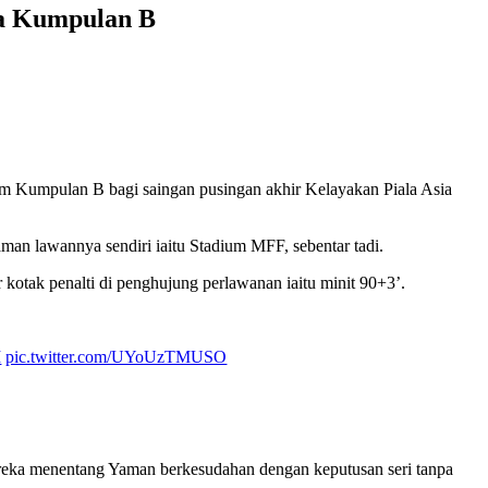
ma Kumpulan B
am Kumpulan B bagi saingan pusingan akhir Kelayakan Piala Asia
an lawannya sendiri iaitu Stadium MFF, sebentar tadi.
r kotak penalti di penghujung perlawanan iaitu minit 90+3’.
I
pic.twitter.com/UYoUzTMUSO
reka menentang Yaman berkesudahan dengan keputusan seri tanpa