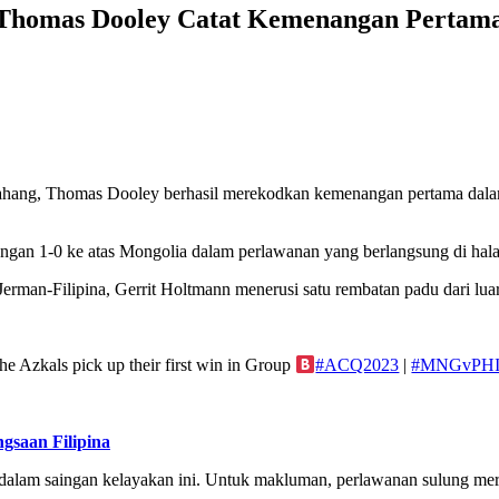
an Thomas Dooley Catat Kemenangan Perta
i Pahang, Thomas Dooley berhasil merekodkan kemenangan pertama dal
gan 1-0 ke atas Mongolia dalam perlawanan yang berlangsung di halam
 Jerman-Filipina, Gerrit Holtmann menerusi satu rembatan padu dari lua
e Azkals pick up their first win in Group
#ACQ2023
|
#MNGvPH
gsaan Filipina
dalam saingan kelayakan ini. Untuk makluman, perlawanan sulung me