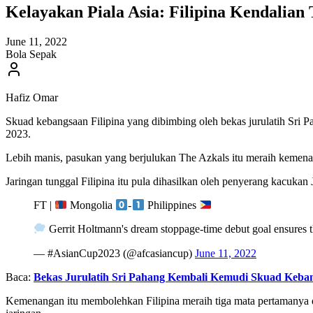
Kelayakan Piala Asia: Filipina Kendali
June 11, 2022
Bola Sepak
Hafiz Omar
Skuad kebangsaan Filipina yang dibimbing oleh bekas jurulatih Sr
2023.
Lebih manis, pasukan yang berjulukan The Azkals itu meraih kemenan
Jaringan tunggal Filipina itu pula dihasilkan oleh penyerang kacukan
FT |
Mongolia
-
Philippines
Gerrit Holtmann's dream stoppage-time debut goal ensures th
— #AsianCup2023 (@afcasiancup)
June 11, 2022
Baca:
Bekas Jurulatih Sri Pahang Kembali Kemudi Skuad Keban
Kemenangan itu membolehkan Filipina meraih tiga mata pertamanya 