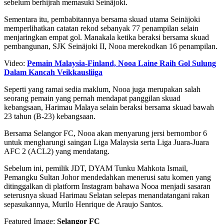
sebelum berhijrah memasuki Seinäjoki.
Sementara itu, pembabitannya bersama skuad utama Seinäjoki
memperlihatkan catatan rekod sebanyak 77 penampilan selain
menjaringkan empat gol. Manakala ketika beraksi bersama skuad
pembangunan, SJK Seinäjoki II, Nooa merekodkan 16 penampilan.
Video:
Pemain Malaysia-Finland, Nooa Laine Raih Gol Sulung
Dalam Kancah Veikkausliiga
Seperti yang ramai sedia maklum, Nooa juga merupakan salah
seorang pemain yang pernah mendapat panggilan skuad
kebangsaan, Harimau Malaya selain beraksi bersama skuad bawah
23 tahun (B-23) kebangsaan.
Bersama Selangor FC, Nooa akan menyarung jersi bernombor 6
untuk mengharungi saingan Liga Malaysia serta Liga Juara-Juara
AFC 2 (ACL2) yang mendatang.
Sebelum ini, pemilik JDT, DYAM Tunku Mahkota Ismail,
Pemangku Sultan Johor mendedahkan menerusi satu komen yang
ditinggalkan di platform Instagram bahawa Nooa menjadi sasaran
seterusnya skuad Harimau Selatan selepas menandatangani rakan
sepasukannya, Murilo Henrique de Araujo Santos.
Featured Image:
Selangor FC