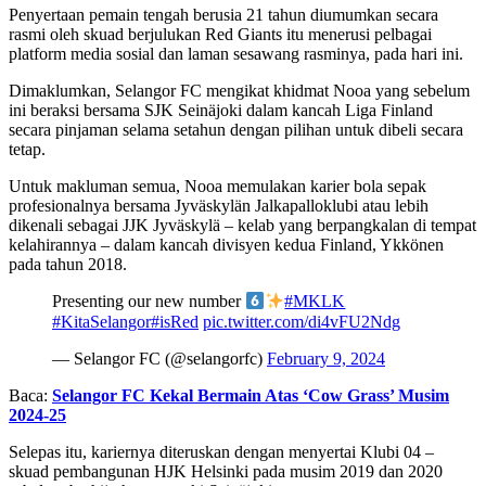
Penyertaan pemain tengah berusia 21 tahun diumumkan secara
rasmi oleh skuad berjulukan Red Giants itu menerusi pelbagai
platform media sosial dan laman sesawang rasminya, pada hari ini.
Dimaklumkan, Selangor FC mengikat khidmat Nooa yang sebelum
ini beraksi bersama SJK Seinäjoki dalam kancah Liga Finland
secara pinjaman selama setahun dengan pilihan untuk dibeli secara
tetap.
Untuk makluman semua, Nooa memulakan karier bola sepak
profesionalnya bersama Jyväskylän Jalkapalloklubi atau lebih
dikenali sebagai JJK Jyväskylä – kelab yang berpangkalan di tempat
kelahirannya – dalam kancah divisyen kedua Finland, Ykkönen
pada tahun 2018.
Presenting our new number
#MKLK
#KitaSelangor
#isRed
pic.twitter.com/di4vFU2Ndg
— Selangor FC (@selangorfc)
February 9, 2024
Baca:
Selangor FC Kekal Bermain Atas ‘Cow Grass’ Musim
2024-25
Selepas itu, kariernya diteruskan dengan menyertai Klubi 04 –
skuad pembangunan HJK Helsinki pada musim 2019 dan 2020