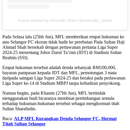
A post shared by Amirudin Shari (@amirudin_shari)
Pada Selasa lalu (25hb Jun), MFL memberikan empat hukuman ke
atas Selangor FC ekoran tidak hadir ke perebutan Piala Sultan Haji
Ahmad Shah bersekali dengan perlawanan pertama Liga Super
2024-25 menentang Johor Darul Ta’zim (JDT) di Stadium Sultan
Ibrahim (SSI).
Empat hukuman tersebut adalah denda sebanyak RM100,000,
bayaran pampasan kepada JDT dan MFL, pemotongan 3 mata
daripada saingan Liga Super 2024-25 dan beraksi pada perlawanan
Liga Super ke-14 di Stadium MBPJ tanpa kehadiran penyokong.
Namun begitu, pada Khamis (27hb Jun), MFL bertindak
menggunakan budi bicaranya membuat pertimbangan semula
terhadap hukuman-hukuman tersebut sebagai menghormati titah
Sultan Sharafudin.
Baca:
ALP MFL Kurangkan Denda Selangor FC, Hormat
Titah Sultan Selangor