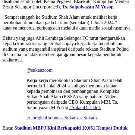
disahkan sendiri oleh Ketua Pegawai Eksekutif Kumpulan Menteri
Besar Selangor (Incorporated),
Ts. Saipolyazan M Yusop
.
“Sempat singgah ke Stadium Shah Alam untuk melihat kerja
perobohan dimulakan pada hari ini (semalam) 1 Julai 2024.”
katanya menerusi perkongsian melalui akaun media sosial rasminya.
Beliau yang juga Ahli Lembaga Selangor FC turut mengarahkan
kepada kontraktor yang terlibat supaya kerja-kerja merobohkan
stadium yang mengambil inspirasi daripada rekaan Stadium Poljud
di Croatia itu tidak memberi gangguan besar kepada penduduk
sekitarnya.
@sukanzcom
Kerja-kerja merobobkan Stadium Shah Alam telah
bermula 1 Julai 2024 sekaligus membuka laluan
kepada pembinaan dan pembangunan Kompleks
Sukan Shah Alam (KSSA) yang baharu. Video
perkongsian daripada CEO Kumpulan MBI, Ts.
Saipolyazan M Yusop
#SukanDiTiktok
♬ original sound – Sukanz – Sukanz
Baca:
Stadium MBPJ Kini Berkapasiti 10,661 Tempat Duduk