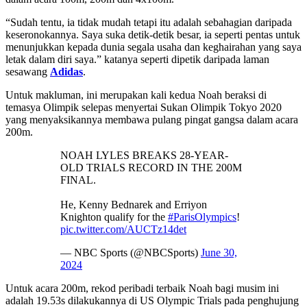
“Sudah tentu, ia tidak mudah tetapi itu adalah sebahagian daripada
keseronokannya. Saya suka detik-detik besar, ia seperti pentas untuk
menunjukkan kepada dunia segala usaha dan keghairahan yang saya
letak dalam diri saya.” katanya seperti dipetik daripada laman
sesawang
Adidas
.
Untuk makluman, ini merupakan kali kedua Noah beraksi di
temasya Olimpik selepas menyertai Sukan Olimpik Tokyo 2020
yang menyaksikannya membawa pulang pingat gangsa dalam acara
200m.
NOAH LYLES BREAKS 28-YEAR-
OLD TRIALS RECORD IN THE 200M
FINAL.
He, Kenny Bednarek and Erriyon
Knighton qualify for the
#ParisOlympics
!
pic.twitter.com/AUCTz14det
— NBC Sports (@NBCSports)
June 30,
2024
Untuk acara 200m, rekod peribadi terbaik Noah bagi musim ini
adalah 19.53s dilakukannya di US Olympic Trials pada penghujung