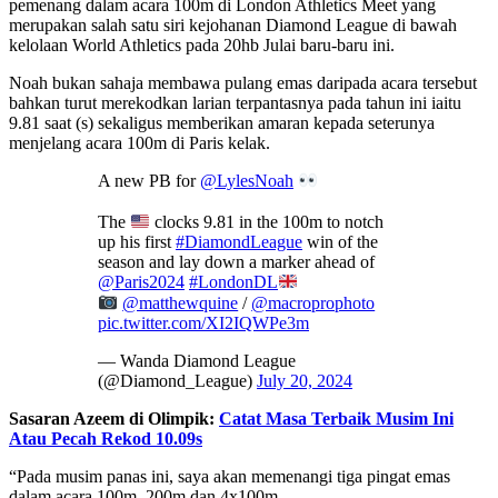
pemenang dalam acara 100m di London Athletics Meet yang
merupakan salah satu siri kejohanan Diamond League di bawah
kelolaan World Athletics pada 20hb Julai baru-baru ini.
Noah bukan sahaja membawa pulang emas daripada acara tersebut
bahkan turut merekodkan larian terpantasnya pada tahun ini iaitu
9.81 saat (s) sekaligus memberikan amaran kepada seterunya
menjelang acara 100m di Paris kelak.
A new PB for
@LylesNoah
The
clocks 9.81 in the 100m to notch
up his first
#DiamondLeague
win of the
season and lay down a marker ahead of
@Paris2024
#LondonDL
@matthewquine
/
@macroprophoto
pic.twitter.com/XI2IQWPe3m
— Wanda Diamond League
(@Diamond_League)
July 20, 2024
Sasaran Azeem di Olimpik:
Catat Masa Terbaik Musim Ini
Atau Pecah Rekod 10.09s
“Pada musim panas ini, saya akan memenangi tiga pingat emas
dalam acara 100m, 200m dan 4x100m.