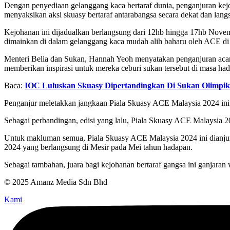
Dengan penyediaan gelanggang kaca bertaraf dunia, penganjuran kej
menyaksikan aksi skuasy bertaraf antarabangsa secara dekat dan lan
Kejohanan ini dijadualkan berlangsung dari 12hb hingga 17hb Nove
dimainkan di dalam gelanggang kaca mudah alih baharu oleh ACE di
Menteri Belia dan Sukan, Hannah Yeoh menyatakan penganjuran acar
memberikan inspirasi untuk mereka ceburi sukan tersebut di masa ha
Baca:
IOC Luluskan Skuasy Dipertandingkan Di Sukan Olimpik
Penganjur meletakkan jangkaan Piala Skuasy ACE Malaysia 2024 ini 
Sebagai perbandingan, edisi yang lalu, Piala Skuasy ACE Malaysia 
Untuk makluman semua, Piala Skuasy ACE Malaysia 2024 ini dianj
2024 yang berlangsung di Mesir pada Mei tahun hadapan.
Sebagai tambahan, juara bagi kejohanan bertaraf gangsa ini ganjaran
© 2025 Amanz Media Sdn Bhd
Kami