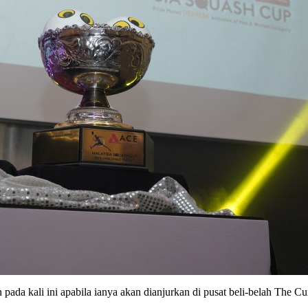
da kali ini apabila ianya akan dianjurkan di pusat beli-belah The C