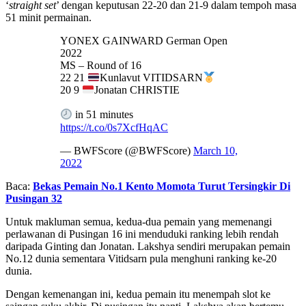
‘
straight set
’ dengan keputusan 22-20 dan 21-9 dalam tempoh masa
51 minit permainan.
YONEX GAINWARD German Open
2022
MS – Round of 16
22 21
Kunlavut VITIDSARN
20 9
Jonatan CHRISTIE
in 51 minutes
https://t.co/0s7XcfHqAC
— BWFScore (@BWFScore)
March 10,
2022
Baca:
Bekas Pemain No.1 Kento Momota Turut Tersingkir Di
Pusingan 32
Untuk makluman semua, kedua-dua pemain yang memenangi
perlawanan di Pusingan 16 ini menduduki ranking lebih rendah
daripada Ginting dan Jonatan. Lakshya sendiri merupakan pemain
No.12 dunia sementara Vitidsarn pula menghuni ranking ke-20
dunia.
Dengan kemenangan ini, kedua pemain itu menempah slot ke