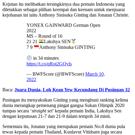
Kejutan itu melibatkan tersingkirnya dua pemain Indonesia yang
diletakkan sebagai pilihan keempat dan keenam untuk menjuarai
kejohanan ini iaitu Anthony Sinisuka Ginting dan Jonatan Christie.
YONEX GAINWARD German Open
2022
MS – Round of 16
21 21
Lakshya SEN
7 9
Anthony Sinisuka GINTING
in 34 minutes
https://t.co/qRot2GQvls
— BWFScore (@BWFScore)
March 10,
2022
Baca:
Juara Dunia, Loh Kean Yew Kecundang Di Pusingan 32
Pusingan itu menyaksikan Ginting yang menghuni ranking kelima
dunia merangkap pemenang pingat gangsa Sukan Olimpik 2020
tumpas secara ‘
straight set
’ kepada pemain India, Lakshya Sen
dengan keputusan 21-7 dan 21-9 dalam tempoh 34 minit.
Sementara itu, Jonatan yang merupakan pemain No.8 dunia pula
tewas kepada pemain Thailand, Kunlavut Vitidsarn juga secara