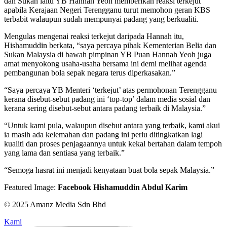
dan Sukan iaitu YB Hannah Yeoh memberikan reaksi terkejut
apabila Kerajaan Negeri Terengganu turut memohon geran KBS
terbabit walaupun sudah mempunyai padang yang berkualiti.
Mengulas mengenai reaksi terkejut daripada Hannah itu,
Hishamuddin berkata, “
saya percaya pihak Kementerian Belia dan
Sukan Malaysia di bawah pimpinan YB Puan Hannah Yeoh juga
amat menyokong usaha-usaha bersama ini demi melihat agenda
pembangunan bola sepak negara terus diperkasakan.”
“Saya percaya YB Menteri ‘terkejut’ atas permohonan Terengganu
kerana disebut-sebut padang ini ‘top-top’ dalam media sosial dan
kerana sering disebut-sebut antara padang terbaik di Malaysia.”
“Untuk kami pula, walaupun disebut antara yang terbaik, kami akui
ia masih ada kelemahan dan padang ini perlu ditingkatkan lagi
kualiti dan proses penjagaannya untuk kekal bertahan dalam tempoh
yang lama dan sentiasa yang terbaik.”
“Semoga hasrat ini menjadi kenyataan buat bola sepak Malaysia.”
Featured Image:
Facebook Hishamuddin Abdul Karim
© 2025 Amanz Media Sdn Bhd
Kami