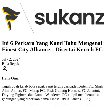
Ini 6 Perkara Yang Kami Tahu Mengenai
Finest City Alliance – Disertai Kerteh FC
July 2, 2024
Bola Sepak
Hafiz Omar
Tujuh buah kelab bola sepak yang terdiri daripada Kerteh FC, Shah
Alam Antlers FC, Marap FC, Pasir Gudang Hornets, FC Jerantut,
Duyong Fighters dan Lumut Wanderers FC tampil membentuk satu
gabungan yang diberikan nama Finest City Alliance (FCA).