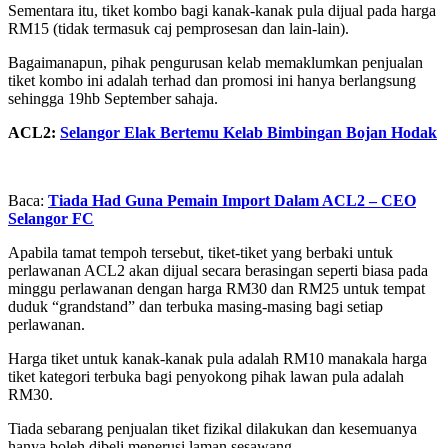
Sementara itu, tiket kombo bagi kanak-kanak pula dijual pada harga
RM15 (tidak termasuk caj pemprosesan dan lain-lain).
Bagaimanapun, pihak pengurusan kelab memaklumkan penjualan
tiket kombo ini adalah terhad dan promosi ini hanya berlangsung
sehingga 19hb September sahaja.
ACL2:
Selangor Elak Bertemu Kelab Bimbingan Bojan Hodak
Baca:
Tiada Had Guna Pemain Import Dalam ACL2 – CEO
Selangor FC
Apabila tamat tempoh tersebut, tiket-tiket yang berbaki untuk
perlawanan ACL2 akan dijual secara berasingan seperti biasa pada
minggu perlawanan dengan harga RM30 dan RM25 untuk tempat
duduk “grandstand” dan terbuka masing-masing bagi setiap
perlawanan.
Harga tiket untuk kanak-kanak pula adalah RM10 manakala harga
tiket kategori terbuka bagi penyokong pihak lawan pula adalah
RM30.
Tiada sebarang penjualan tiket fizikal dilakukan dan kesemuanya
hanya boleh dibeli menerusi laman sesawang,