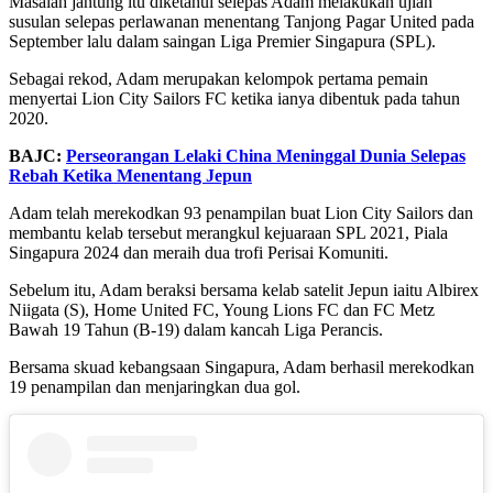
Masalah jantung itu diketahui selepas Adam melakukan ujian
susulan selepas perlawanan menentang Tanjong Pagar United pada
September lalu dalam saingan Liga Premier Singapura (SPL).
Sebagai rekod, Adam merupakan kelompok pertama pemain
menyertai Lion City Sailors FC ketika ianya dibentuk pada tahun
2020.
BAJC:
Perseorangan Lelaki China Meninggal Dunia Selepas
Rebah Ketika Menentang Jepun
Adam telah merekodkan 93 penampilan buat Lion City Sailors dan
membantu kelab tersebut merangkul kejuaraan SPL 2021, Piala
Singapura 2024 dan meraih dua trofi Perisai Komuniti.
Sebelum itu, Adam beraksi bersama kelab satelit Jepun iaitu Albirex
Niigata (S), Home United FC, Young Lions FC dan FC Metz
Bawah 19 Tahun (B-19) dalam kancah Liga Perancis.
Bersama skuad kebangsaan Singapura, Adam berhasil merekodkan
19 penampilan dan menjaringkan dua gol.