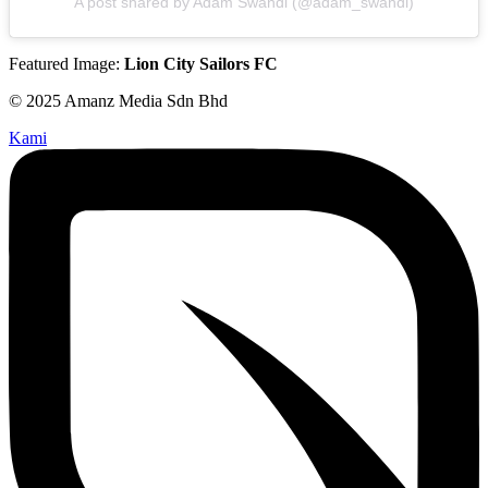
A post shared by Adam Swandi (@adam_swandi)
Featured Image:
Lion City Sailors FC
© 2025 Amanz Media Sdn Bhd
Kami