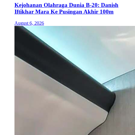
Kejohanan Olahraga Dunia B-20: Danish
Iftikhar Mara Ke Pusingan Akhir 100m
August 6, 2026