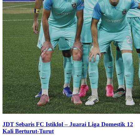
JDT Sebaris FC Istiklol – Juarai Liga Domestik 12
Kali Berturut-Turut