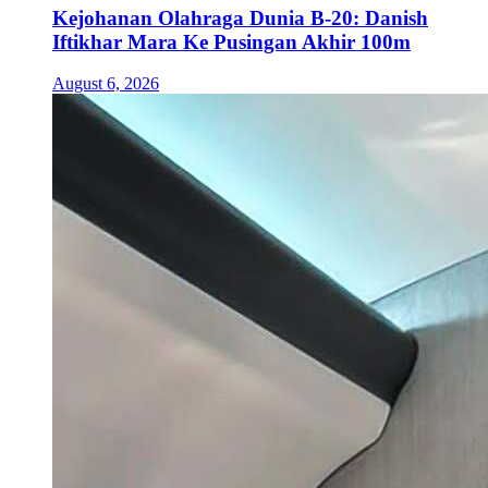
Kejohanan Olahraga Dunia B-20: Danish
Iftikhar Mara Ke Pusingan Akhir 100m
August 6, 2026