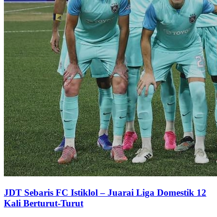
JDT Sebaris FC Istiklol – Juarai Liga Domestik 12
Kali Berturut-Turut