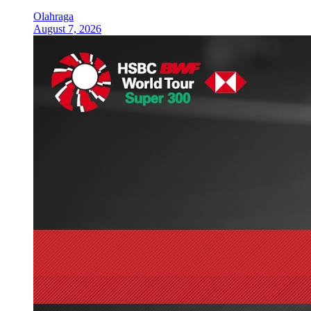
Olahraga
August 7, 2026