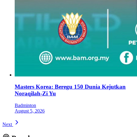
Masters Korea: Beregu 150 Dunia Kejutkan
Noraqilah-Zi Yu
Badminton
August 5, 2026
Next