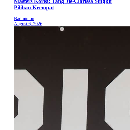
Masters Korea: Tang Jie-Clarissa Singkir
Pilihan Keempat
Badminton
August 6, 2026