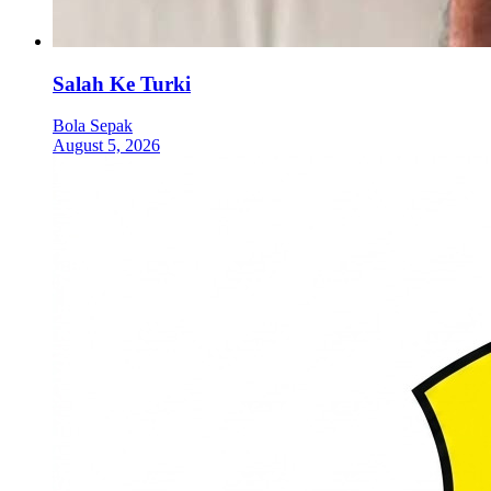
Salah Ke Turki
Bola Sepak
August 5, 2026