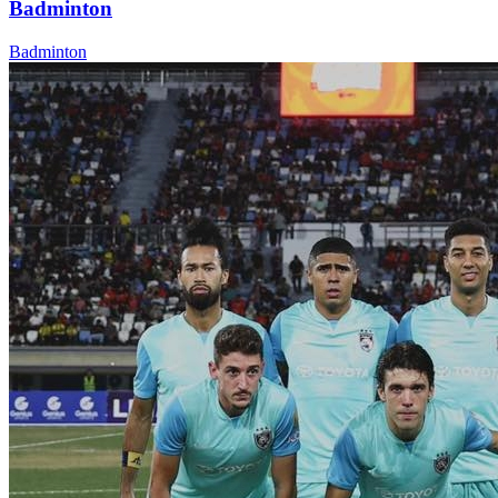
Badminton
Badminton