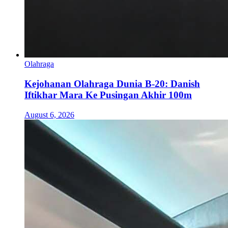
Olahraga
Kejohanan Olahraga Dunia B-20: Danish
Iftikhar Mara Ke Pusingan Akhir 100m
August 6, 2026