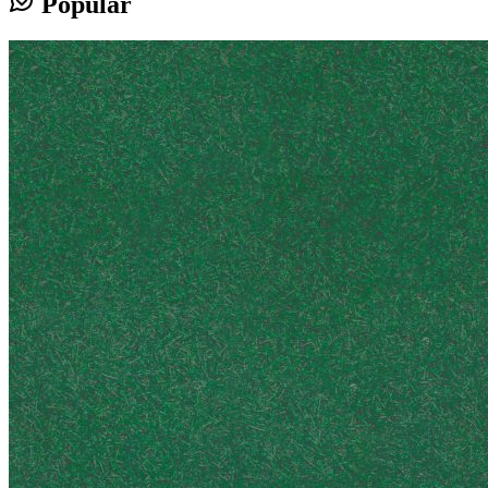
Popular