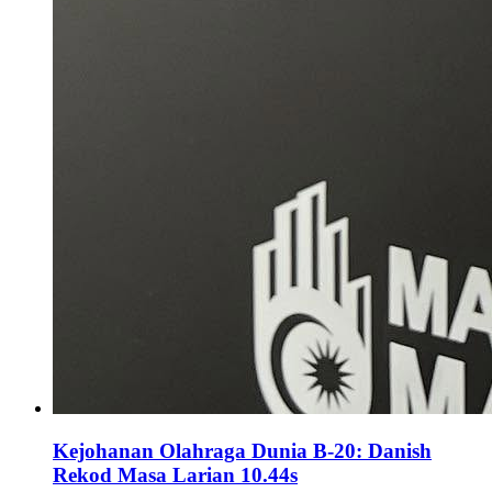
Kejohanan Olahraga Dunia B-20: Danish
Rekod Masa Larian 10.44s