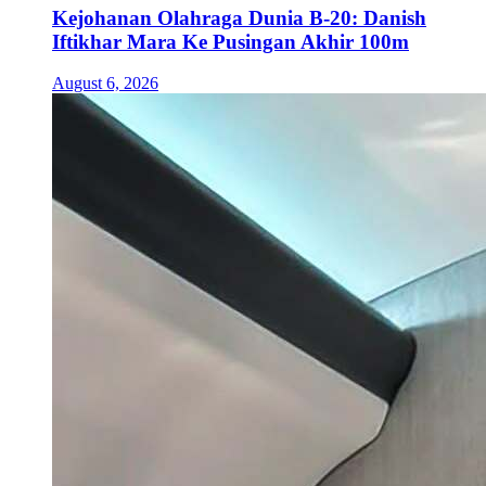
Kejohanan Olahraga Dunia B-20: Danish
Iftikhar Mara Ke Pusingan Akhir 100m
August 6, 2026