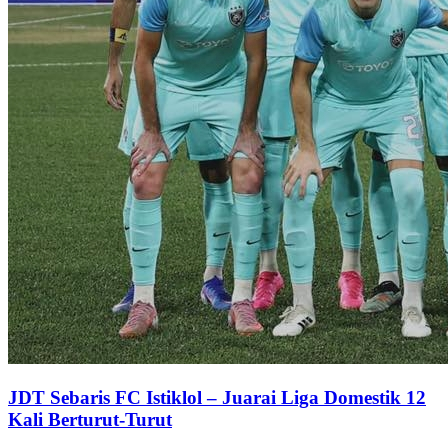
JDT Sebaris FC Istiklol – Juarai Liga Domestik 12
Kali Berturut-Turut