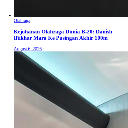
Olahraga
Kejohanan Olahraga Dunia B-20: Danish
Iftikhar Mara Ke Pusingan Akhir 100m
August 6, 2026