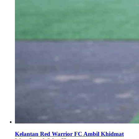
Kelantan Red Warrior FC Ambil Khidmat