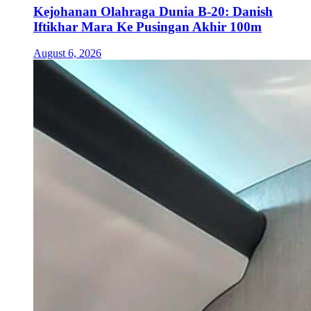
Kejohanan Olahraga Dunia B-20: Danish
Iftikhar Mara Ke Pusingan Akhir 100m
August 6, 2026