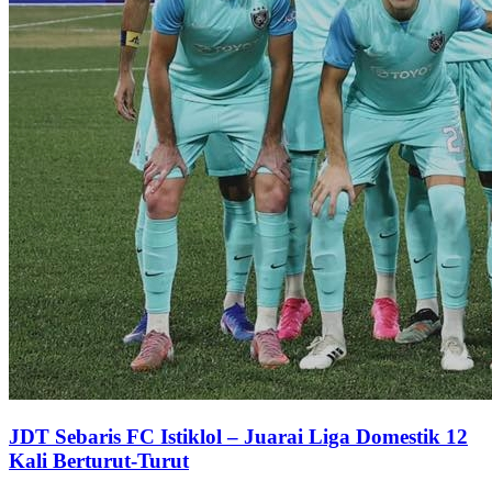
JDT Sebaris FC Istiklol – Juarai Liga Domestik 12
Kali Berturut-Turut