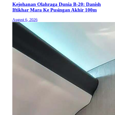
Kejohanan Olahraga Dunia B-20: Danish
Iftikhar Mara Ke Pusingan Akhir 100m
August 6, 2026