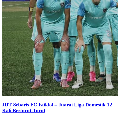
JDT Sebaris FC Istiklol – Juarai Liga Domestik 12
Kali Berturut-Turut