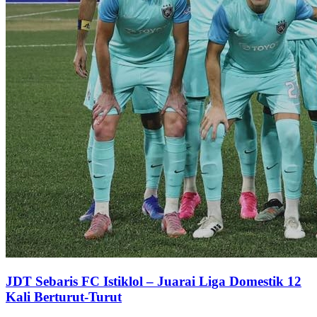
JDT Sebaris FC Istiklol – Juarai Liga Domestik 12
Kali Berturut-Turut