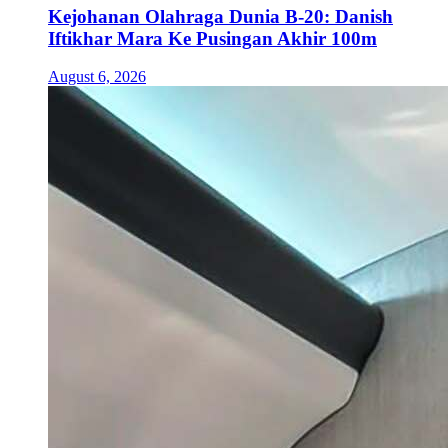
Kejohanan Olahraga Dunia B-20: Danish
Iftikhar Mara Ke Pusingan Akhir 100m
August 6, 2026