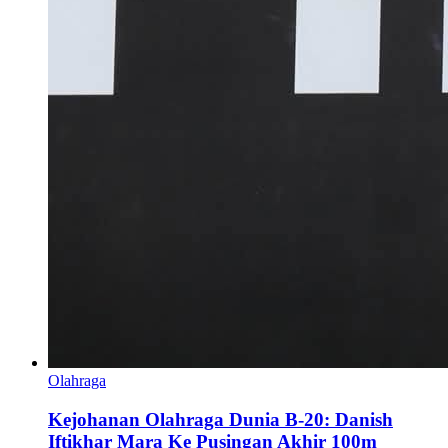
Olahraga
Kejohanan Olahraga Dunia B-20: Danish
Iftikhar Mara Ke Pusingan Akhir 100m