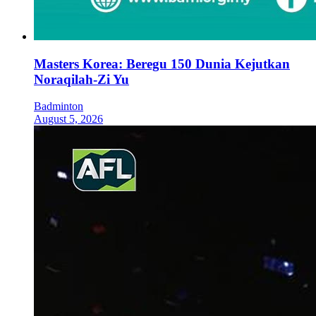
Masters Korea: Beregu 150 Dunia Kejutkan
Noraqilah-Zi Yu
Badminton
August 5, 2026