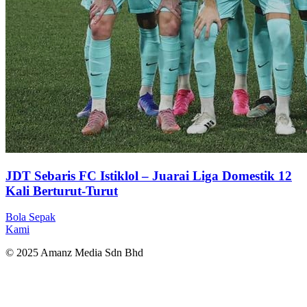
JDT Sebaris FC Istiklol – Juarai Liga Domestik 12
Kali Berturut-Turut
Bola Sepak
Kami
© 2025 Amanz Media Sdn Bhd