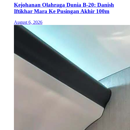
Kejohanan Olahraga Dunia B-20: Danish
Iftikhar Mara Ke Pusingan Akhir 100m
August 6, 2026