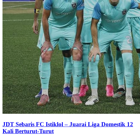
JDT Sebaris FC Istiklol – Juarai Liga Domestik 12
Kali Berturut-Turut