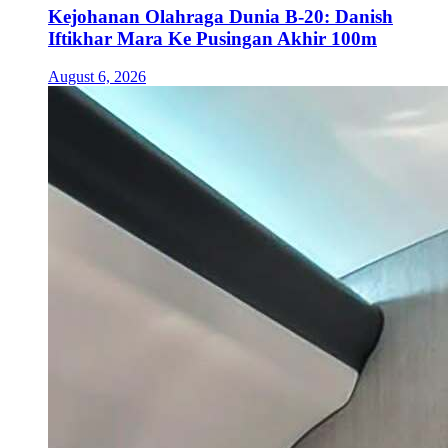
Kejohanan Olahraga Dunia B-20: Danish
Iftikhar Mara Ke Pusingan Akhir 100m
August 6, 2026