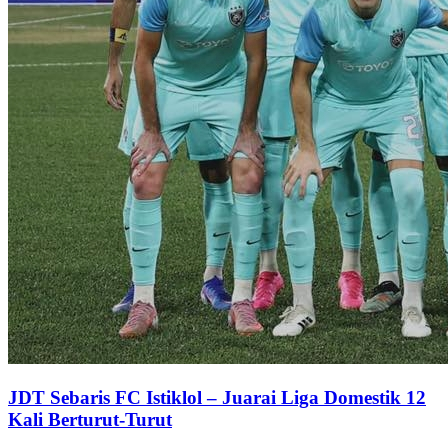
JDT Sebaris FC Istiklol – Juarai Liga Domestik 12
Kali Berturut-Turut