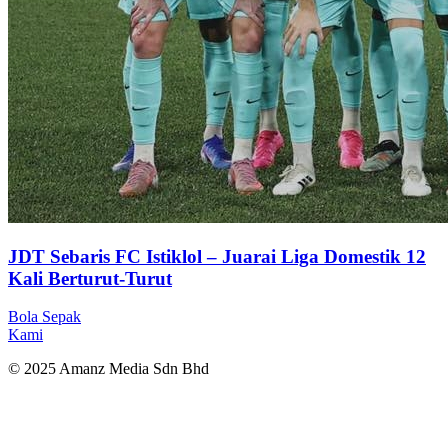
JDT Sebaris FC Istiklol – Juarai Liga Domestik 12
Kali Berturut-Turut
Bola Sepak
Kami
© 2025 Amanz Media Sdn Bhd