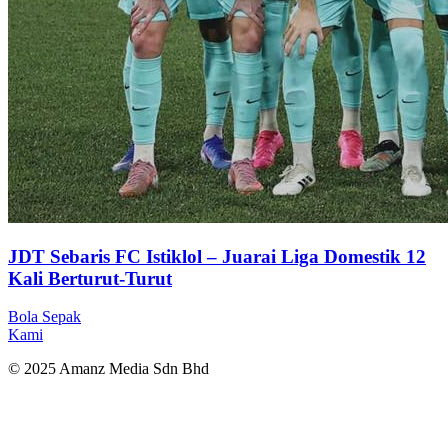
JDT Sebaris FC Istiklol – Juarai Liga Domestik 12
Kali Berturut-Turut
Bola Sepak
Kami
© 2025 Amanz Media Sdn Bhd