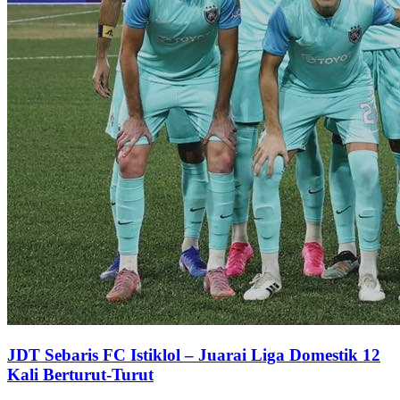
JDT Sebaris FC Istiklol – Juarai Liga Domestik 12
Kali Berturut-Turut