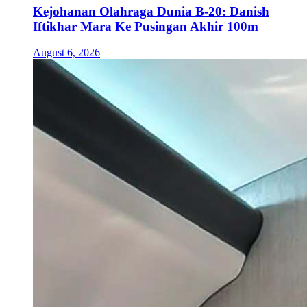
Kejohanan Olahraga Dunia B-20: Danish
Iftikhar Mara Ke Pusingan Akhir 100m
August 6, 2026