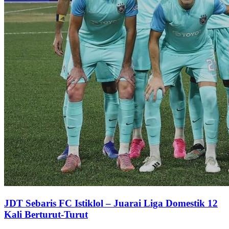
JDT Sebaris FC Istiklol – Juarai Liga Domestik 12
Kali Berturut-Turut