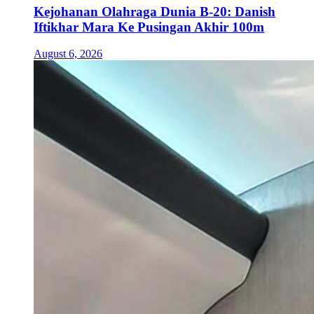
Kejohanan Olahraga Dunia B-20: Danish
Iftikhar Mara Ke Pusingan Akhir 100m
August 6, 2026