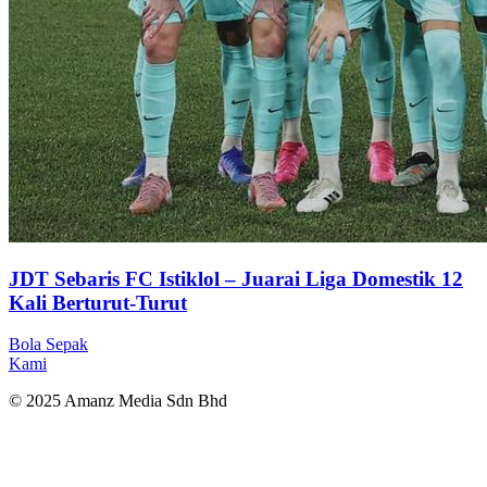
JDT Sebaris FC Istiklol – Juarai Liga Domestik 12
Kali Berturut-Turut
Bola Sepak
Kami
© 2025 Amanz Media Sdn Bhd