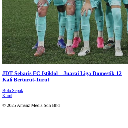
JDT Sebaris FC Istiklol – Juarai Liga Domestik 12
Kali Berturut-Turut
Bola Sepak
Kami
© 2025 Amanz Media Sdn Bhd