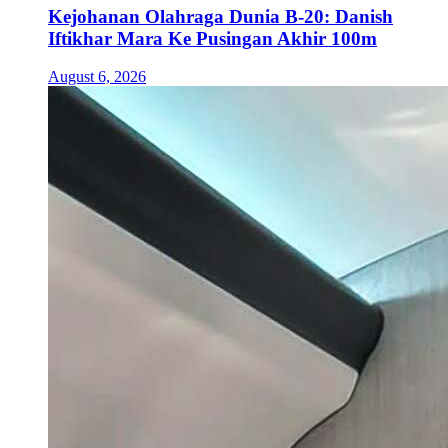
Kejohanan Olahraga Dunia B-20: Danish
Iftikhar Mara Ke Pusingan Akhir 100m
August 6, 2026