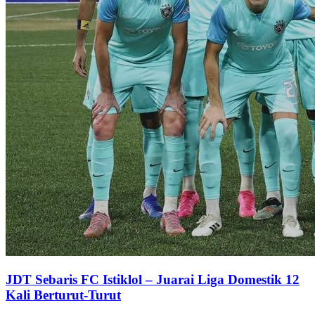
JDT Sebaris FC Istiklol – Juarai Liga Domestik 12
Kali Berturut-Turut